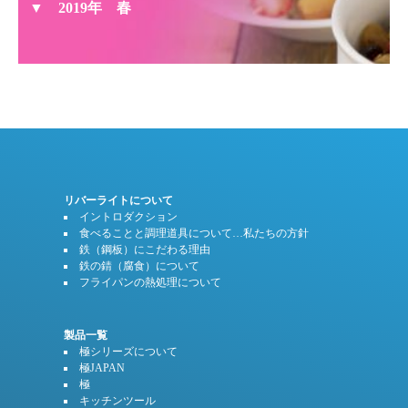
2019年 春
ベジブロスだし巻き
卵焼き器で作るヘルシーおやつ甘酒フロランタン
秋茄子と鶏肉の揚げ浸し
カジキとトマトの香草焼き
春の餃子（筍・ふきのとう入り）
ど定番ハンバーグ
低温で揚げるチキンスティック
ケチャップライス
アジア風焼きそば パッタイ
手羽中のタイ風炒め
リバーライトについて
イントロダクション
ガーリックシュリンプ
食べることと調理道具について…私たちの方針
カマンベールチーズフォンデュ
鉄（鋼板）にこだわる理由
チキン南蛮
鉄の錆（腐食）について
鶏ハムロール
フライパンの熱処理について
ローストビーフ
春いちごのバルサミコ酢和え
製品一覧
キャベツたっぷりのメンチカツ
極シリーズについて
蒸し鶏のネギソースかけ
極JAPAN
山芋の鉄鍋グラタン
極
キッチンツール