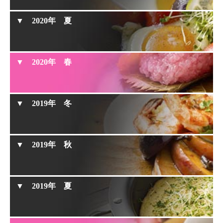
トンテキ
サンフランシスコ風豆乳のクラムチャウダー
2020年 夏
きのこのブルスケッタ
グルテンフリーでも美味しく『米粉のチヂミ』
鉄鍋で作るおばんざいカレー風味の肉じゃが
アーモンドミルクのクリームスパゲティー
2020年 春
フライパンでモーニングセット
ひよこ豆のプリン ～グルテンフリー～
パン粉とアンチョビのスパゲティー
塩麹チキン炊き込みごはん
2019年 冬
蒸し八宝菜
肉好きのミートソース
米粉のピッツァ
2019年 秋
ピーカンナッツのキャラメリゼ
鹿児島名物 かるかんまんじゅう
トマトと鯖缶の炊き込みごはん
卵焼き器で作る四角たこ焼き
白身魚の香草パン粉焼き
2019年 夏
なめたけと梅干しの茶碗蒸し
オートミールミネストローネ
魚の中華蒸し
豚肉の中華風混ぜごはん
ブロッコリーのペペロンチーノ