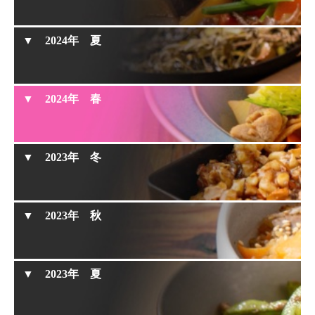
2024年 夏
きのこのおこわ
鉄鍋でもくっつかずに『サンマの塩焼き』
2024年 春
豚肩ロース香草焼き
お好みのハーブを『海老のハーブ塩焼き』
2023年 冬
鉄鍋で作る失敗しないパラパラチャーハン
フライパンでスチーム朝ごはん
※ 2023年冬は動画をお休みさせていただきました。
2023年 秋
春を味わう『筍とカニ缶のパエリア』
2023年 夏
油淋鶏