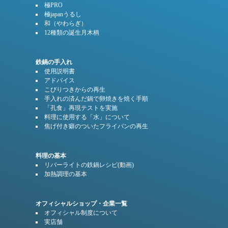
八丁味噌の簡単リゾット
極PRO
タコのアヒージョ
極japanうるし
チーズオムレツ
和（やわらぎ）
12種類の誕生月木柄
かぼちゃのプリン
回鍋肉
春おでん
鉄鍋の手入れ
使用説明書
塩キャラメルポップコーン
アドバイス
こびりつきからの再生
中華おこわ
手入れの済んだ鍋で卵焼きを焼く手順
「孔食」再現テストを実施
料理に使用する「水」について
鉄鍋で作る春のおやき
焦げ付き癖のついたフライパンの再生
フレンチトースト
秋のフルーツベイク～水切りヨーグルト添え
料理の基本
りんごのキャラメルソテーとバニラアイス
リバーライトの鉄鍋レシピ(動画)
茄子の揚げ浸し
加熱調理の基本
ヘルシーはんぺんの焼売
オフィシャルショップ・企業一覧
大人の黒蒸しパン
オフィシャル制度について
じゃがいものカリカリ焼き
実店舗
鶏肉と新じゃがのソテー