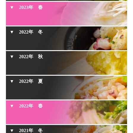
男の肉じゃが
2023年 春
クロックムッシュ
冷凍で新食感『こんにゃくのスジ肉風天ぷら』
時短グリーンカレー
2022年 冬
しらすとブロッコリーのスパゲティー
薬味たっぷり『茄子のブレイズ（蒸し煮） ～薬味
ポン酢～』
鉄鍋で作る新じゃがいものガレット
※ 2022年冬は動画をお休みさせていただきました。
2022年 秋
春野菜のオープンオムレツ
2022年 夏
洋風な卯の花煮
ワンパン和風パスタ『鶏肉とごぼうのワンパンス
パゲティ』
もち米の中華炊き込みごはん
2022年 春
フリッタータ
イワシのビールフリット
鉄鍋でスモークサラダ
2021年 冬