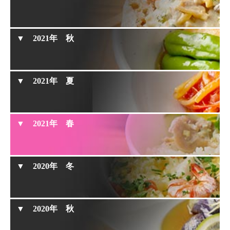
鉄鍋で作るマーラーカオ
具材たっぷりで本格的『長崎名物ちゃんぽん』
鉄鍋で作る焼きとうもろこし
タコとじゃがいものソテー
2021年 秋
鮭のちゃんちゃん焼き
時短レシピ『ワンパントマトそうめん』
春キャベツの焼売
2021年 夏
干し野菜の竜田揚げ
春キャベツのワンパン米粉クリームパスタ
鉄鍋で作る石焼き芋
2021年 春
エビチリ卵
新食感スイーツ『いちごのクラフティ』
揚げない大学芋
洋風いかめし
※ 2021年春は動画をお休みさせていただきました。
2020年 冬
ブロッコリーのくたくた炒め
鉄鍋で作る枝豆のペペロンチーノ
菜の花とアンチョビのスパゲティー
2020年 秋
さば缶のパスタ
ほろ苦さがクセになる『キャラメルりんごケー
キ』
海苔チーズだし巻き卵