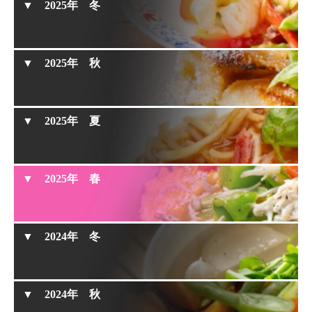
2025年 冬
シンプルで本格的『海老とアスパラの香味炒め』
※ 2025年冬は動画をお休みさせていただきました。
2025年 秋
2025年 夏
一気におかず5品『ワンパン蒸し料理5種』
2025年 春
鶏肉と野菜の甘酒マリネ蒸し
2024年 冬
鶏とレモンの蒸しスープ
イスラエルの定番料理『シャクシュカ（たまごの
※ 2024年冬は動画をお休みさせていただきました。
2024年 秋
トマト煮込み）』